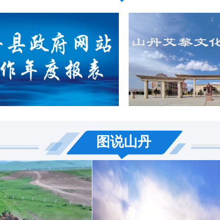
《甘肃百赋》新书首发式在
图说山丹