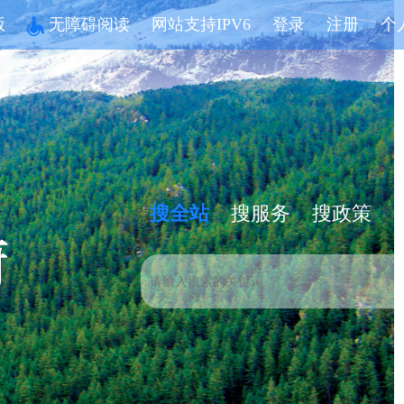
版
无障碍阅读
网站支持IPV6
登录
注册
个
搜全站
搜服务
搜政策
建设书香社会