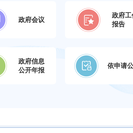
全国创业大赛中获佳绩
2026-08-06 07:29
电力保供应急预案（2026年）》
政府工
2026-08-05 22:07
政府会议
2026年度国有建设用地供应计划》
报告
减灾工作
2026-08-05 17:16
026-2028年土地储备三年滚动计划》
2026-08-05 19:50
生实事实施方案政策解读
（区）青少年足球邀请赛开赛
2026-08-05 07:24
水预算草案政策解读
政府信息
依申请
公开年报
2026-08-05 07:12
26年政府工作报告
兴万村”行动
2026-08-05 07:28
调研防汛减灾和地质灾害防治工作
2026-08-04 20:42
府第131次常务会议
2026-08-04 20:34
推进会召开
2026-08-04 07:05