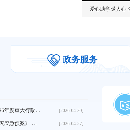
葛建团在兰州市调研文旅安
爱心助学暖人心
葛建团在甘肃文旅产业集团
甘肃省深化扫黑除恶专项斗
甘肃扩大高水平对外开放综
2026年“陇原环保世纪行”
政务服务
甘肃就业服务“直通车”助
新招募西部计划志愿者将奔
省防范和打击非法金融活动
山丹县人民政府办公室关于印发《山丹县人民政府2026年度重大行政决策事项目录》的通知
《山丹县森林草原
[2026-04-30]
甘肃宁夏内蒙古跨省旅游小
山丹县人民政府办公室关于印发《山丹县森林草原火灾应急预案》 等4个应急预案的通知
山丹县中心城区声环
[2026-04-27]