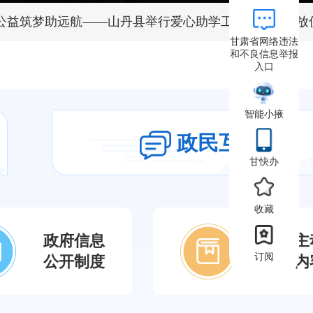
全生产和防汛备汛工作
2026-08-07 19:00
 公益筑梦助远航——山丹县举行爱心助学工程助学金发放
有限公司调研
2026-08-07 19:02
甘肃省网络违法
和不良信息举报
入口
争公开征集举报线索
2026-08-07 07:41
述
2026-08-07 07:20
智能小掖
活动将于8月10日启动
2026-08-07 07:27
政民互动
甘快办
力高质量就业
2026-08-07 07:30
赴基层
2026-08-07 07:40
收藏
总体战三年行动部署动员会议召开
2026-08-06 15:37
政府信息
法定主
订阅
公开制度
公开内
甘肃省实施《中华人民共和国全国人民代表大会和地方各级人民代表大会代表法》办法
2026-08-06 07:30
火灾应急预案》等4个应急预案政策解读
环线发布
2026-08-06 07:09
境功能区划分调整方案（2026—2030年）政策解读