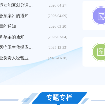
甘肃在第一届“创赢未来”
山丹县人民政府办公室关于印发山丹县中心城区声环境功能区划分调整方案（2026—2030年）的通知
一图看懂《山丹县
[2026-04-27]
任振鹤在武威市调研
急预案》的通知
一图读懂《山丹县
[2026-04-09]
王兵调研全省交通领域防汛
章的通知
一图读懂《山丹县2
[2026-03-20]
王钧在临夏州永靖县调研
预算草案的通知
​2026年县级民
[2026-03-04]
“黄河母亲杯”沿黄河九省
山丹县人民政府办公室关于印发山丹县突发公共事件医疗卫生救援应急预案和山丹县重大活动医疗卫生保障应急预案的通知
山丹县2026年度
[2025-12-23]
甘肃重拳整治网络餐饮乱象
山丹县人民政府办公室关于印发《山丹县县属监管企业负责人经营业绩考核办法》的通知
一图看懂山丹县20
[2025-11-28]
我省常态化深入推进“万企
胡昌升在兰州市和兰州新区
任振鹤主持召开十四届省政
专题专栏
全省扫黑除恶专项斗争动员