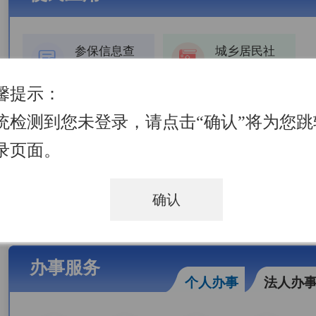
参保信息查
城乡居民社
询
会保险费缴
费证明打印
馨提示：
养老缴费明
张掖市公证
统检测到您未登录，请点击“确认”将为您跳
细查询
录页面。
张掖市仲裁
张掖市智慧
咨询
停车
确认
办事服务
个人办事
法人办