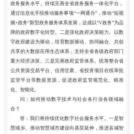
政务服务水平。持续完善全省政务服务一体化平台，
通过信息化手段推动服务事项“一网通办”，推动“短视
频+政务”新型政务服务体系发展，达成以“V政务”为品
牌的政府数字化转型。二是强化政府决策能力。以数
字政府建设为驱动，培育数据驱动、协同融合、共创
共享的大数据应用生态体系，支持全省各级政府部门
重大经济决策。三是完善政府监管体系。统筹整合省
公共资源交易平台、信用甘肃、省投资项目在线审批
监管平台等数据资源，促进政府监管规范化、精准
化、智能化。
问：如何推动数字技术与社会各行业各领域融
合？
答：我们将持续优化数字社会服务水平。一是智
慧城乡。推动智慧城市建设向基层延伸，推进县城智