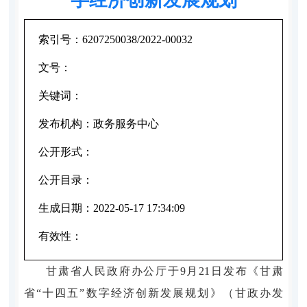
索引号：
6207250038/2022-00032
文号：
关键词：
发布机构：
政务服务中心
公开形式：
公开目录：
生成日期：
2022-05-17 17:34:09
有效性：
甘肃省人民政府办公厅于9月21日发布《甘肃
省“十四五”数字经济创新发展规划》（甘政办发