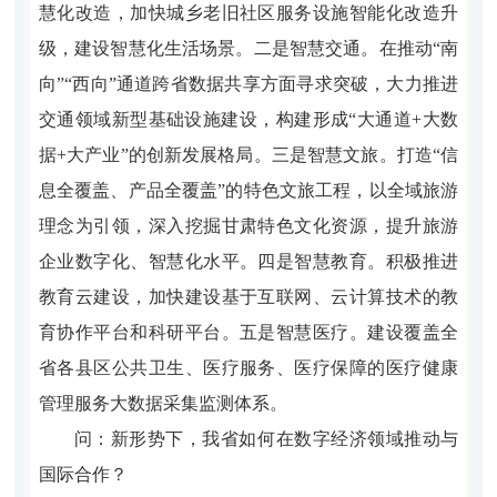
慧化改造，加快城乡老旧社区服务设施智能化改造升
级，建设智慧化生活场景。二是智慧交通。在推动“南
向”“西向”通道跨省数据共享方面寻求突破，大力推进
交通领域新型基础设施建设，构建形成“大通道+大数
据+大产业”的创新发展格局。三是智慧文旅。打造“信
息全覆盖、产品全覆盖”的特色文旅工程，以全域旅游
理念为引领，深入挖掘甘肃特色文化资源，提升旅游
企业数字化、智慧化水平。四是智慧教育。积极推进
教育云建设，加快建设基于互联网、云计算技术的教
育协作平台和科研平台。五是智慧医疗。建设覆盖全
省各县区公共卫生、医疗服务、医疗保障的医疗健康
管理服务大数据采集监测体系。
问：新形势下，我省如何在数字经济领域推动与
国际合作？