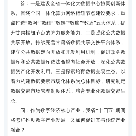
答：一是建设全省一体化大数据中心协同创新体
系。围绕全国一体化算力网络枢纽节点建设要求，重
点打造“数网”“数纽”“数链”“数脑”“数盾”五大体系，提
升甘肃枢纽节点的算力服务能力。二是强化公共数据
共享开放。持续完善甘肃省数据共享交换平台体系，
建立公共数据定向开放和开发利用机制，促进政务数
据库和公共数据库依法合规向社会开放，深化公共数
据资产化开发利用。三是探索培育数据交易生态。以
着力构建数据要素市场化体系为总体目标，研究制定
数据交易市场管理制度体系，培育专业化数据交易生
态。
问：作为数字经济核心产业，我省“十四五”期间
将怎样推动数字产业发展，又如何促进其与传统产业
融合？