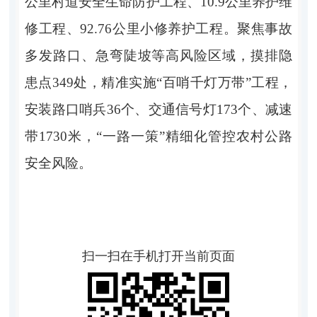
公里村道安全生命防护工程、
10.9
公里养护维
修工程、
92.76
公里小修养护工程。聚焦事故
多发路口、急弯陡坡等高风险区域，摸排隐
患点
349
处，精准实施
“
百哨千灯万带
”
工程，
安装路口哨兵
36
个、交通信号灯
173
个、减速
带
1730
米，
“
一路一策
”
精细化管控农村公路
安全风险。
扫一扫在手机打开当前页面