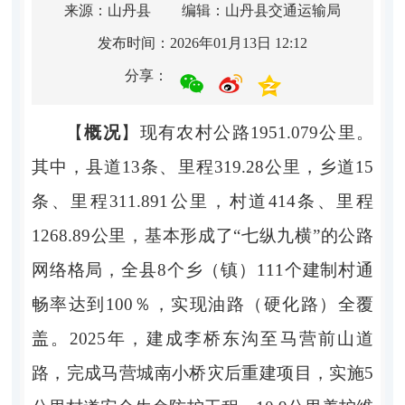
来源：山丹县
编辑：山丹县交通运输局
发布时间：2026年01月13日 12:12
分享：
【
概况
】
现有农村公路
1951.079
公里。
其中，县道
13
条、里程
319.28
公里，乡道
15
条、里程
311.891
公里，村道
414
条、里程
1268.89
公里，基本形成了
“
七纵九横
”
的公路
网络格局，全县
8
个乡（镇）
111
个建制村通
畅率达到
100％
，实现油路（硬化路）全覆
盖。
2025
年，建成李桥东沟至马营前山道
路，完成马营城南小桥灾后重建项目，实施
5