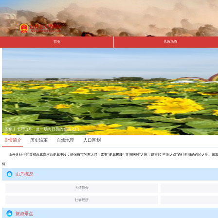
首页
党政动态
图集丨七月山丹：赴一场向日葵的金色之约
县情简介
历史沿革
自然地理
人口区划
山丹县位于甘肃省西北部河西走廊中段，是张掖市的东大门，素有“走廊蜂腰”“甘凉咽喉”之称，是古代“丝绸之路”通往西域的必经之地。东靠永昌县，西
情]
山丹概况
县情简介
社会经济
旅游景点