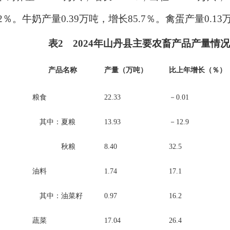
％。牛奶产量0.39万吨，增长85.7％。禽蛋产量0.13
表2
2024
年山丹县主要农畜产品产量情况
产品名称
产量（万吨）
比上年增长（％）
粮食
22.33
－0.01
其中：夏粮
13.93
－12.9
秋粮
8.40
32.5
油料
1.74
17.1
其中：油菜籽
0.97
16.2
蔬菜
17.04
26.4