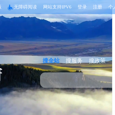
版
无障碍阅读
网站支持IPV6
登录
注册
个
搜全站
搜服务
搜政策