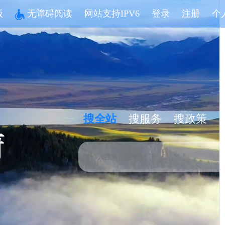
版
无障碍阅读
网站支持IPV6
登录
注册
个
搜全站
搜服务
搜政策