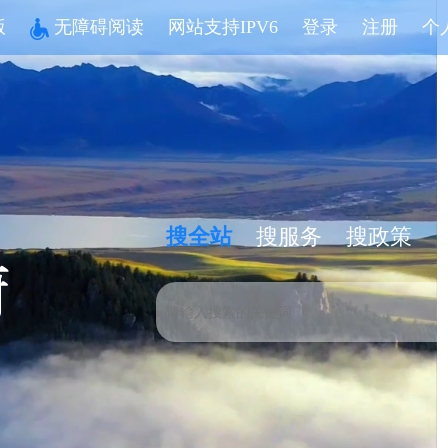
版
无障碍阅读
网站支持IPV6
登录
注册
个
搜全站
搜服务
搜政策