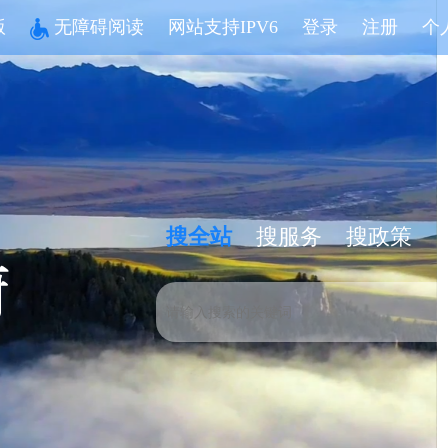
版
无障碍阅读
网站支持IPV6
登录
注册
个
搜全站
搜服务
搜政策