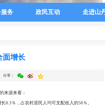
务服务
政民互动
走进山
全面增长
分享：
的来源来看
：
增长
8.3％
，占
农村居民人均
可支配收入的
58
％。