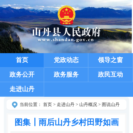
首页
党政动态
领导之窗
政务公开
政务服务
政民互动
走进山丹
当前位置：
首页
>
走进山丹
>
山丹概况
>
图说山丹
图集┃雨后山丹乡村田野如画