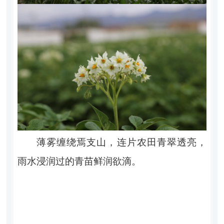
薄雾缠绕焉支山，连片农田青翠透亮，
雨水浸润过的青苗鲜润欲滴。