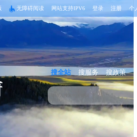
版
无障碍阅读
网站支持IPV6
登录
注册
个
搜全站
搜服务
搜政策