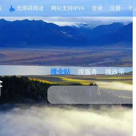
版
无障碍阅读
网站支持IPV6
登录
注册
个
搜全站
搜服务
搜政策