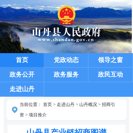
首页
党政动态
领导之窗
政务公开
政务服务
政民互动
走进山丹
当前位置：
首页
>
走进山丹
>
山丹概况
>
招商引
资
>
项目推介
山丹县产业链招商图谱