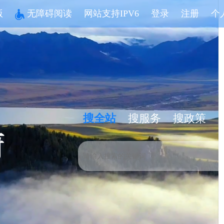
版
无障碍阅读
网站支持IPV6
登录
注册
个
搜全站
搜服务
搜政策