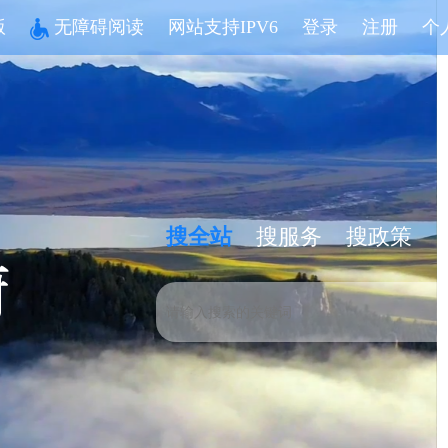
版
无障碍阅读
网站支持IPV6
登录
注册
个
搜全站
搜服务
搜政策