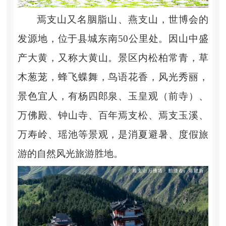
焉支山又名胭脂山、燕支山，世博会的
发源地，位于县城东南
50
公里处。因山中盛
产大黄，又称大黄山。景区内松柏常青，草
木葱茏，蜂飞蝶舞，鸟语花香，风光秀丽，
景色宜人，有杨四郎泉、玉皇观（前寺）、
万佛殿、钟山寺、百年焉支松、焉支玉溪、
万寿岭、瑶池等景观，是消夏避暑、度假旅
游的自然风光旅游胜地。