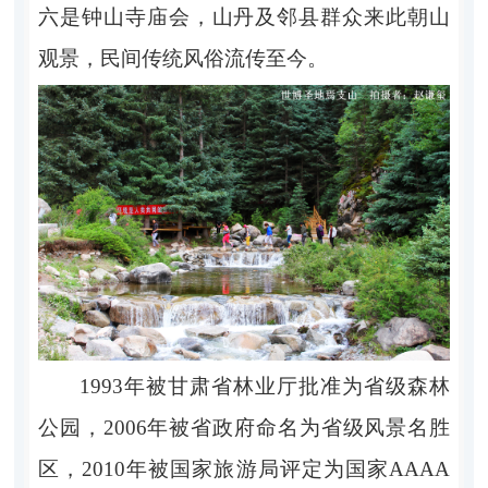
六是钟山寺庙会，山丹及邻县群众来此朝山
观景，民间传统风俗流传至今。
1993
年被甘肃省林业厅批准为省级森林
公园，
2006
年被省政府命名为省级风景名胜
区，
2010
年被国家旅游局评定为国家
AAAA