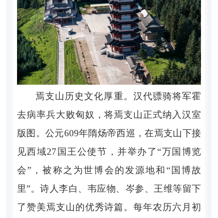
焉支山历史文化厚重。汉代骠骑将军霍
去病率兵大败匈奴，将焉支山正式纳入汉室
版图。公元
609
年隋炀帝西巡，在焉支山下接
见西域
27
国王公使节，并举办了“万国博览
会”，被称之为世博会的发源地和“国博故
里”。诗人李白、韦应物、岑参、王维等留下
了赞美焉支山的优秀诗篇。每年农历六月初