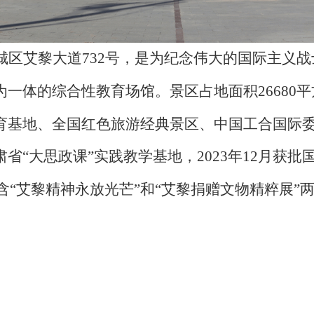
城区艾黎大道
732
号，是为纪念伟大的国际主义战
为一体的综合性教育场馆。景区占地面积
26680
平
育基地、全国红色旅游经典景区、中国工合国际
省“大思政课”实践教学基地，
2023
年
12
月获批
含“艾黎精神永放光芒”和“艾黎捐赠文物精粹展”