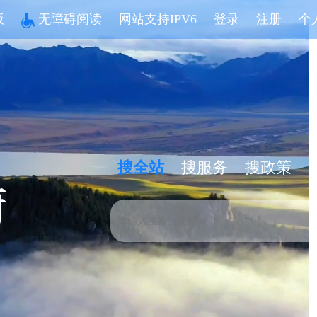
版
无障碍阅读
网站支持IPV6
登录
注册
个
搜全站
搜服务
搜政策