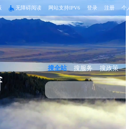
版
无障碍阅读
网站支持IPV6
登录
注册
个
搜全站
搜服务
搜政策