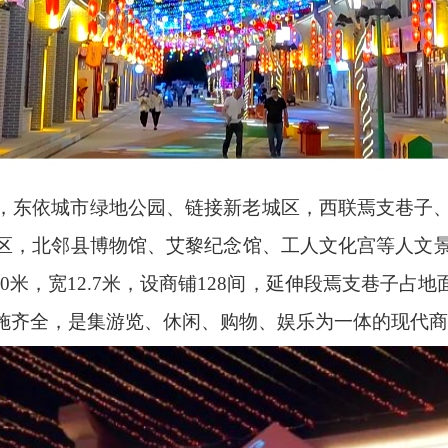
，东依城市绿地公园、链接新老城区，西联焉支巷子
区，北邻县博物馆、艾黎纪念馆、工人文化宫等人文
0
米，宽
12.7
米，设商铺
128
间，延伸段焉支巷子占地
施齐全，是集游览、休闲、购物、娱乐为一体的现代商