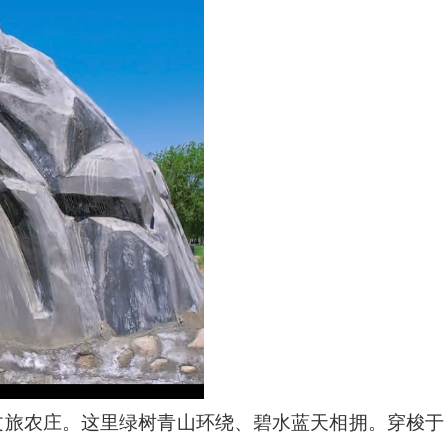
文旅农庄。这里绿树青山环绕、碧水蓝天相拥。穿梭于