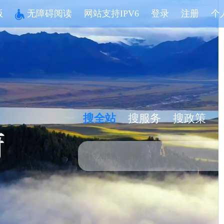
版
无障碍阅读
网站支持IPV6
登录
注册
个
搜全站
搜服务
搜政策