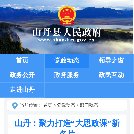
首页
党政动态
领导之窗
政务公开
政务服务
政民互动
走进山丹
当前位置：
首页
>
党政动态
>
部门动态
山丹：聚力打造“大思政课”新
名片