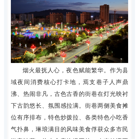
烟火最抚人心，夜色赋能繁华。作为县
域夜间消费核心打卡地，焉支巷子人声鼎
沸、热闹非凡，古色古香的街巷在灯光映衬
下古韵悠长、氛围感拉满。街巷两侧美食摊
位有序排布，特色炒拨拉、各类特色小吃香
气扑鼻，琳琅满目的风味美食俘获众多市民