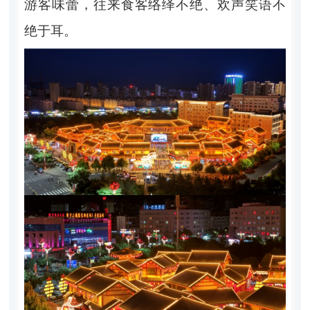
游客味蕾，往来食客络绎不绝、欢声笑语不
绝于耳。