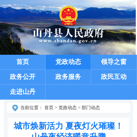
首页
党政动态
领导之窗
政务公开
政务服务
政民互动
走进山丹
当前位置：
首页
>
党政动态
>
部门动态
城市焕新活力 夏夜灯火璀璨！
山丹夜经济暖意升腾