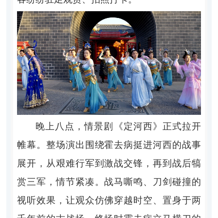
晚上八点，情景剧《定河西》正式拉开
帷幕。整场演出围绕霍去病挺进河西的战事
展开，从艰难行军到激战交锋，再到战后犒
赏三军，情节紧凑。战马嘶鸣、刀剑碰撞的
视听效果，让观众仿佛穿越时空、置身于两