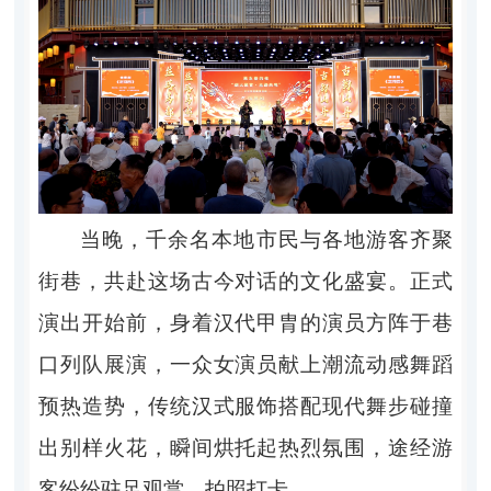
当晚，千余名本地市民与各地游客齐聚
街巷，共赴这场古今对话的文化盛宴。正式
演出开始前，身着汉代甲胄的演员方阵于巷
口列队展演，一众女演员献上潮流动感舞蹈
预热造势，传统汉式服饰搭配现代舞步碰撞
出别样火花，瞬间烘托起热烈氛围，途经游
客纷纷驻足观赏、拍照打卡。