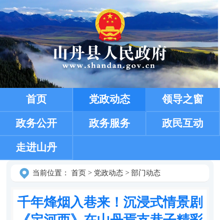
首页
党政动态
领导之窗
政务公开
政务服务
政民互动
走进山丹
当前位置：
首页
>
党政动态
>
部门动态
千年烽烟入巷来！沉浸式情景剧
《定河西》在山丹焉支巷子精彩