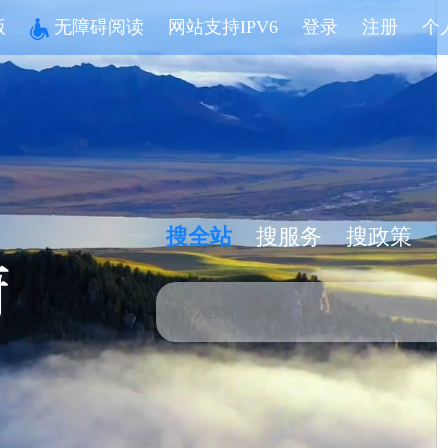
版
无障碍阅读
网站支持IPV6
登录
注册
个
搜全站
搜服务
搜政策