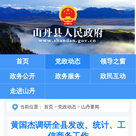
首页
党政动态
领导之窗
政务公开
政务服务
政民互动
走进山丹
当前位置：
首页
>
党政动态
>
山丹要闻
黄国杰调研全县发改、统计、工
信商务工作