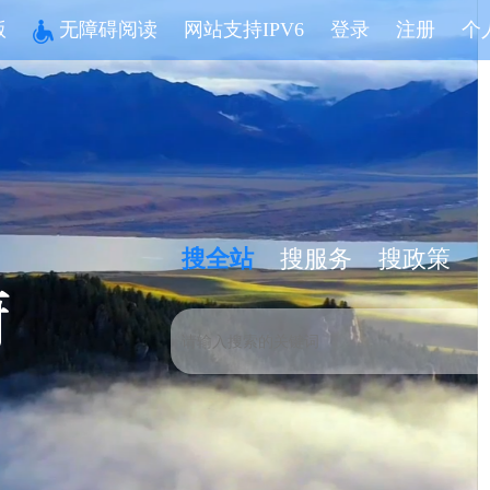
版
无障碍阅读
网站支持IPV6
登录
注册
个
搜全站
搜服务
搜政策