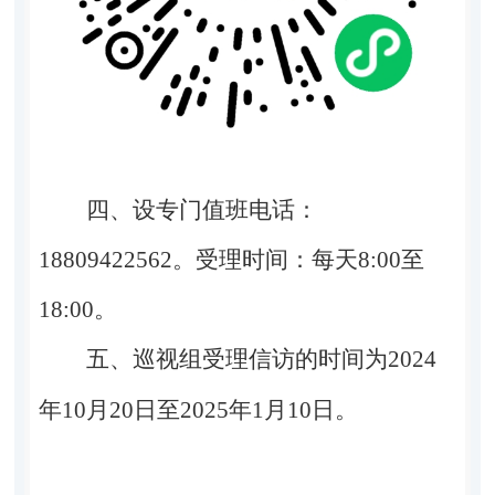
四、设专门值班电话
：
18809422562
。
受理时间：每天
8:00
至
18:00
。
五、巡视组受理信访的时间为
2024
年
10
月
20
日至
2025
年
1
月
10
日。