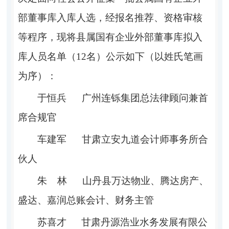
部董事库入库人选，经报名推荐、资格
审核
等程序，现将
县
属国有企业外部董事库拟入
库人员名单（
12
名）公示如下（以姓氏笔画
为序）：
于恒兵
广州连铄集团总法律顾问兼首
席合规官
车建军
甘肃立安九道会计师事务所合
伙人
朱
林
山丹县万达物业、腾达房产、
盛达、嘉润总账会计
、
财务主管
苏喜才
甘肃丹源浩业水务发展有限公