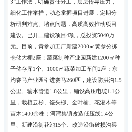
3
”工作法，明确责任分工，层层传导压力，
细化工作举措，动态掌握项目进展，定期分
析研判难点、堵点问题，高质高效推动项目
建设。
已开工建设项目
4
项，总投资
5
040
万
元。
目前，黄参加工厂
新建
2000
㎡黄参分拣
仓储大棚
2
座；蔬菜制种产业园新建
1200
㎡种
子储存库
1
个
、
1000
㎡蔬菜
加工车间
2
座；东
沟赛马产业园
引进赛马
260
匹，建设防洪沟
1.5
公里、输水管道
1.8
公里，铺设高压电缆
1.1
公
里，
栽植云杉、馒头柳、金叶榆、花灌木等
苗木
1400
余株；河湾集镇改造低压线
1.4
公
里、新建沿街花池
15
个、改造沿街破损沟渠