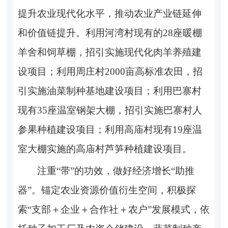
提升农业现代化水平，推动农业产业链延伸
和价值链提升
。
利用河湾村现有的
28
座暖棚
羊舍和饲草棚
，招引实施现代化
肉羊养殖建
设项目
；
利用
周庄村
2000
亩高标准农田
，招
引实施
油菜制种基地建设项目
；
利用
巴寨村
现有
35
座
温室钢架大棚
，招引实施
巴寨村人
参果种植建设项目
；
利用
高庙村
现有
19
座
温
室大棚
实施的
高庙村芦笋种植建设项目
。
注重
“带”的功效，做好
经济增长
“助推
器”
。
锚定
农业资源价值衍生空间，
积极探
索
“支部
＋
企业
＋
合作社
＋
农户
”发展模式，依