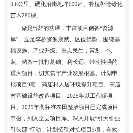
0.6
公里、硬化沿街地坪
600
㎡、
补植补造绿化
苗木
280
棵。
做足
“谋”的功课，丰富项目储备“资源
库”。
立足李桥资源禀赋、区位优势，围绕基
础设施、产业升级、重点民生，策划、包
装、储备一批打基础、利长远、带动性强的
重大项目，切实筑牢产业发展根基。
计划申
报项目
9
项，高庙村人居环境提升项目、高庙
村基础设施改造项目、
2025
年以工代赈项
目、
2025
年高标准农田整治项目
已完成项目
申报，列入全县项目库。
深入开展
“
引大引强
引头部
”
行动
，计划招引对接项目
5
项，
有效