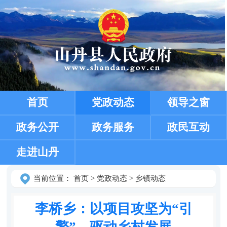
首页
党政动态
领导之窗
政务公开
政务服务
政民互动
走进山丹
当前位置：
首页
>
党政动态
>
乡镇动态
李桥乡：以项目攻坚为“引
擎”，驱动乡村发展