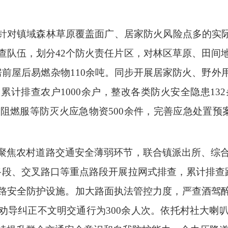
针对镇域森林草原覆盖面广、居家防火风险点多的实
查队伍，划分
42
个防火责任片区，对林区草原、田间
房前屋后易燃杂物110余吨。同步开展居家防火、野
累计排查农户1
000
余户，整改各类防火安全隐患
1
、阻燃服等防灭火应急物资
500余件，完善应急处置
聚焦农村道路交通安全薄弱环节，联合镇派出所、综
路段、交叉路口等重点路段开展拉网式排查，累计排查
路安全防护设施。加大路面执法管控力度，严查酒驾
劝导纠正不文明交通行为
300余人次。依托村社大