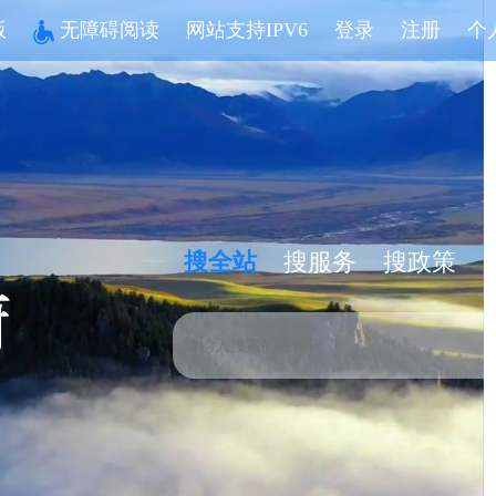
版
无障碍阅读
网站支持IPV6
登录
注册
个
搜全站
搜服务
搜政策