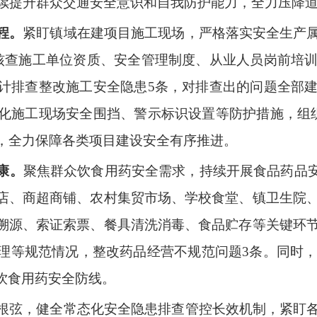
持续提升群众交通安全意识和自我防护能力，全力压降
程。
紧盯镇域在建项目施工现场，严格落实安全生产
核查施工单位资质、安全管理制度、从业人员岗前培
计排查整改施工安全隐患
5
条，对排查出的问题全部
化施工现场安全围挡、警示标识设置等防护措施，组
，全力保障各类项目建设安全有序推进。
康。
聚焦群众饮食用药安全需求，持续开展食品药品
店、商超商铺、农村集贸市场、学校食堂、镇卫生院
溯源、索证索票、餐具清洗消毒、食品贮存等关键环
理等规范情况，整改药品经营不规范问题
3
条。同时
饮食用药安全防线。
根弦，健全常态化安全隐患排查管控长效机制，紧盯