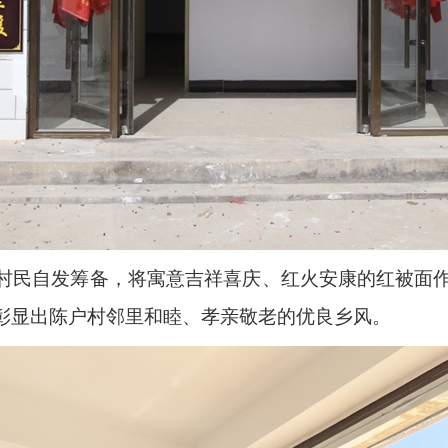
村民自发筹备，将寓意吉祥喜庆、红火安康的红被面
彰显出陈户村邻里和睦、孝亲敬老的优良乡风。