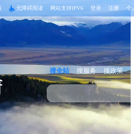
版
无障碍阅读
网站支持IPV6
登录
注册
个
搜全站
搜服务
搜政策