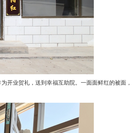
作为开业贺礼，送到幸福互助院。一面面鲜红的被面，