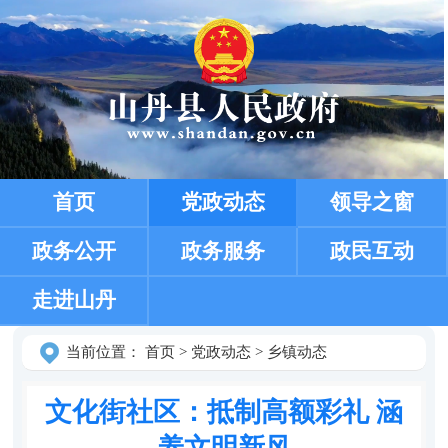
首页
党政动态
领导之窗
政务公开
政务服务
政民互动
走进山丹
当前位置：
首页
>
党政动态
>
乡镇动态
文化街社区：抵制高额彩礼 涵
养文明新风