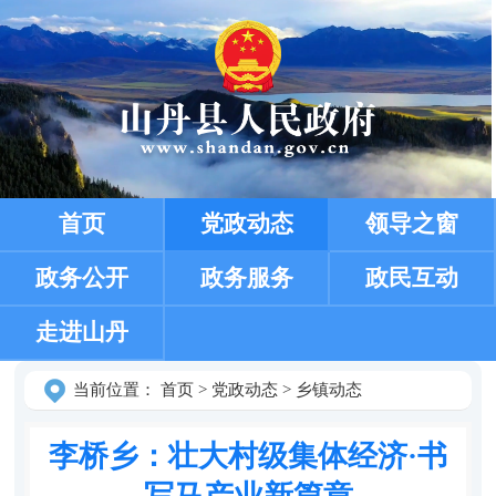
首页
党政动态
领导之窗
政务公开
政务服务
政民互动
走进山丹
当前位置：
首页
>
党政动态
>
乡镇动态
李桥乡：壮大村级集体经济·书
写马产业新篇章