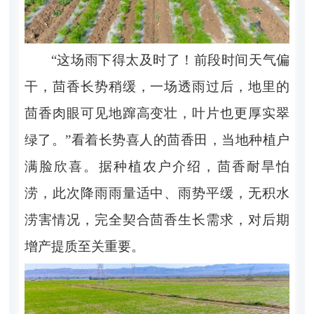
“这场雨下得太及时了！前段时间天气偏
干，茴香长势稍缓，一场透雨过后，地里的
茴香肉眼可见地蹿高变壮，叶片也更厚实翠
绿了。”看着长势喜人的茴香田，当地种植户
满脸欣喜。据种植农户介绍，茴香耐旱怕
涝，此次降雨雨量适中、雨势平缓，无积水
涝害情况，完全契合茴香生长需求，对后期
增产提质至关重要。