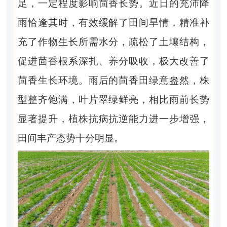
足，一定程度影响茴香长势。近日的充沛降
雨恰逢其时，有效缓解了田间旱情，精准补
充了作物生长所需水分，疏松了土壤结构，
促进茴香根系深扎、养分吸收，极大改善了
茴香生长环境。雨后的茴香田绿意盎然，株
型整齐饱满，叶片翠绿鲜亮，相比雨前长势
显著提升，植株抗病抗逆能力进一步增强，
田间丰产态势十分明显。