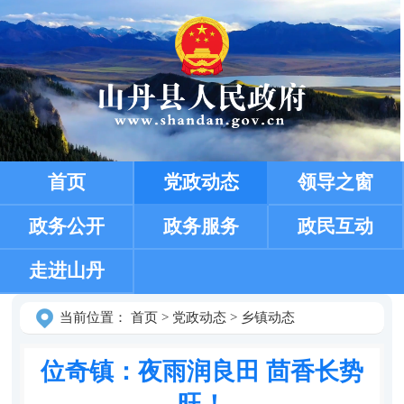
首页
党政动态
领导之窗
政务公开
政务服务
政民互动
走进山丹
当前位置：
首页
>
党政动态
>
乡镇动态
位奇镇：夜雨润良田 茴香长势
旺！