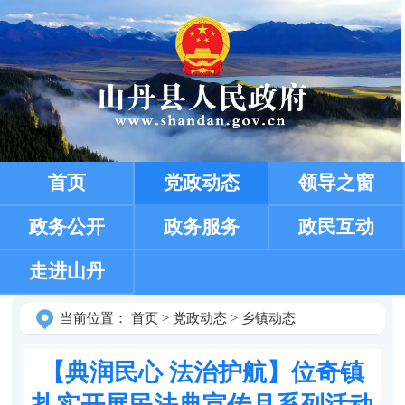
首页
党政动态
领导之窗
政务公开
政务服务
政民互动
走进山丹
当前位置：
首页
>
党政动态
>
乡镇动态
【典润民心 法治护航】位奇镇
扎实开展民法典宣传月系列活动