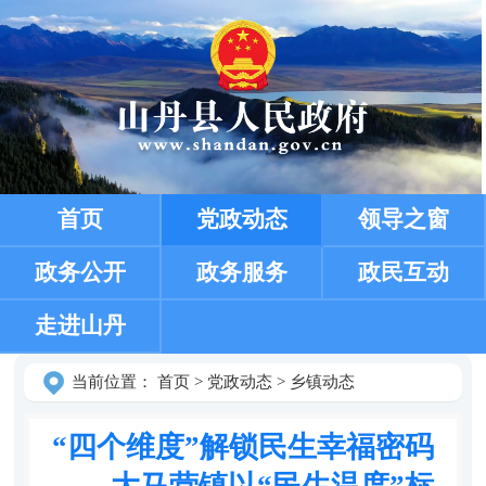
首页
党政动态
领导之窗
政务公开
政务服务
政民互动
走进山丹
当前位置：
首页
>
党政动态
>
乡镇动态
“四个维度”解锁民生幸福密码
——大马营镇以“民生温度”标