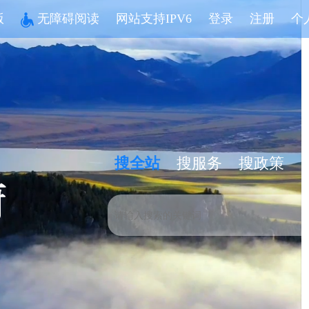
版
无障碍阅读
网站支持IPV6
登录
注册
个
搜全站
搜服务
搜政策