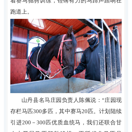
着赛马驰骋训练，铿锵有力的马蹄声踏响在
跑道上。
山丹县名马庄园负责人陈佩说：“庄园现
存栏马匹300多匹，其中赛马20匹。计划陆续
引进200－300匹优质血统马，我们还联合甘