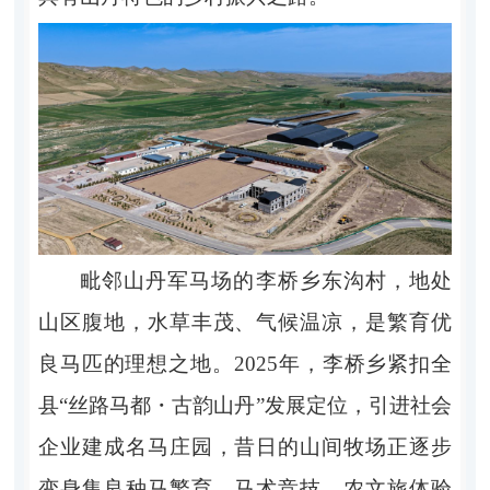
毗邻山丹军马场的李桥乡东沟村，地处
山区腹地，水草丰茂、气候温凉，是繁育优
良马匹的理想之地。2025年，李桥乡紧扣全
县“丝路马都・古韵山丹”发展定位，引进社会
企业建成名马庄园，昔日的山间牧场正逐步
变身集良种马繁育、马术竞技、农文旅体验