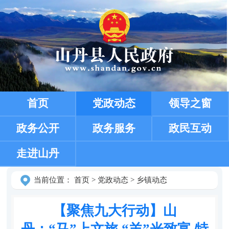
首页
党政动态
领导之窗
政务公开
政务服务
政民互动
走进山丹
当前位置：
首页
>
党政动态
>
乡镇动态
【聚焦九大行动】山
丹：“马”上文旅 “羊”光致富 特