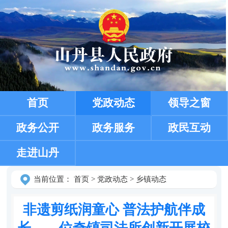
首页
党政动态
领导之窗
政务公开
政务服务
政民互动
走进山丹
当前位置：
首页
>
党政动态
>
乡镇动态
非遗剪纸润童心 普法护航伴成
长——位奇镇司法所创新开展校