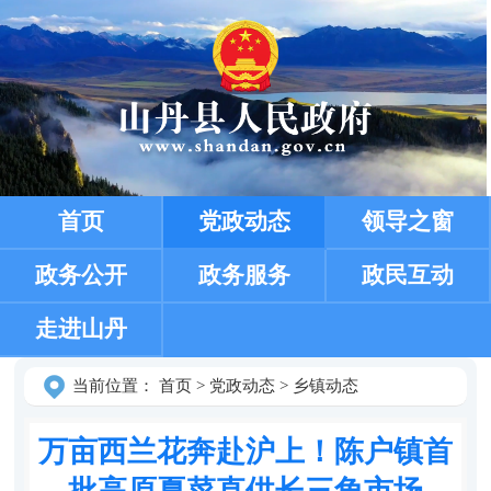
首页
党政动态
领导之窗
政务公开
政务服务
政民互动
走进山丹
当前位置：
首页
>
党政动态
>
乡镇动态
万亩西兰花奔赴沪上！陈户镇首
批高原夏菜直供长三角市场