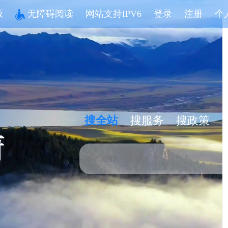
版
无障碍阅读
网站支持IPV6
登录
注册
个
搜全站
搜服务
搜政策