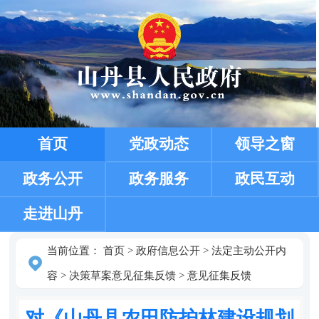
首页
党政动态
领导之窗
政务公开
政务服务
政民互动
走进山丹
当前位置：
首页
>
政府信息公开
>
法定主动公开内
容
>
决策草案意见征集反馈
>
意见征集反馈
对《山丹县农田防护林建设规划