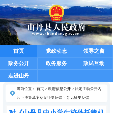
首页
党政动态
领导之窗
政务公开
政务服务
政民互动
走进山丹
当前位置：
首页
>
政府信息公开
>
法定主动公开内
容
>
决策草案意见征集反馈
>
意见征集反馈
对《山丹县中小学生校外托管机