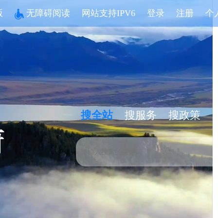
版
无障碍阅读
网站支持IPV6
登录
注册
个
搜全站
搜服务
搜政策