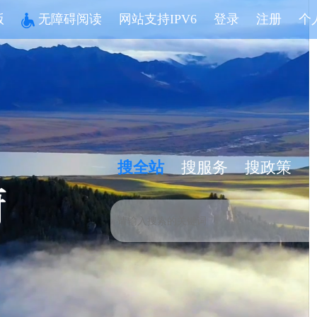
版
无障碍阅读
网站支持IPV6
登录
注册
个
搜全站
搜服务
搜政策