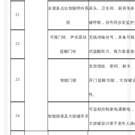
全屋多点位智能呼
叫系
床头、卫生间、厨房等多
21
统
键呼救，信号同步至监护
可视门铃、声光震动
无线传输信号，具备可视
22
提醒门铃
式提醒听力、视力衰退老
支持指纹、密码、刷卡、
23
智能门锁
开门提醒功能，大按键
性。
可远程控制家电通断电，
24
智能插座及大按键
开关
大按键设计便于老年人操