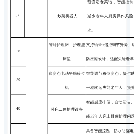
预设适老菜谱，智能控制
37
炒菜机器人
减少老年人厨房操作风险
求。
智能护理床、护理型
支持语音
+
遥控调节升降、
38
床垫
防压疮设计，适配失能老年
多姿态电动平躺移
位
智能调节移位姿态，提供
39
机
平稳转运失能老年人，提
智能感应排便，自动清洁
40
卧床二便护理设备
能老年人床上排便护理问
具备智能控温、防水防漏电