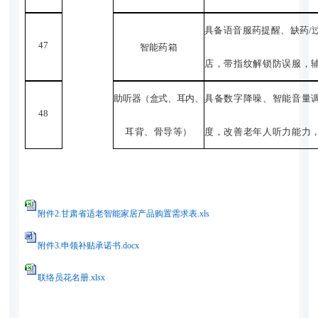
具备语音服药提醒、缺药
/
47
智能药箱
店，带指纹解锁防误服，
助听器（盒式、耳内、
具备数字降噪、智能音量
48
耳背、骨导等）
度，改善老年人听力能力
附件2.甘肃省适老智能家居产品购置需求表.xls
附件3.申领补贴承诺书.docx
联络员花名册.xlsx