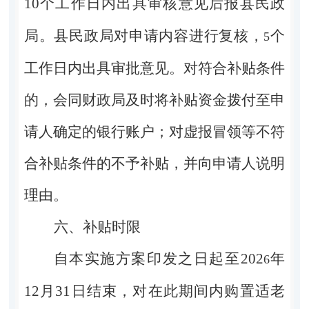
10
个工作日内出具审核意见后报县民政
局
。县民政
局
对申请内容进行复核，
个
5
工作日内出具审批意见。对符合补贴条件
的，会同财政
局
及时将补贴资金拨付至申
请人确定的银行账户；对虚报冒领等不符
合补贴条件的不予补贴，并向申请人说明
理由。
六
、补贴时限
自本实施方案印发之日起至
202
年
6
12
月
31
日结束，对在此期间内购置适老