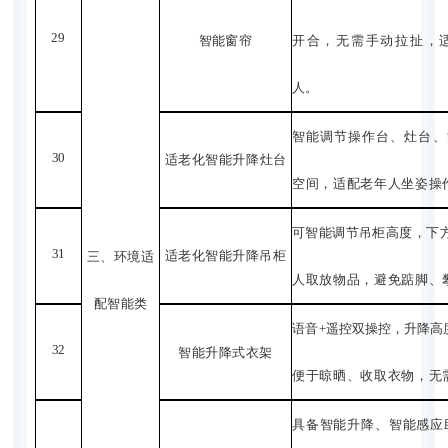
29
智能窗帘
开合，无需手动拉扯，
人。
智能调节操作台、灶台、
30
适老化智能升降灶
台
空间，适配老年人坐姿操
可智能调节吊柜高度，下
31
适老化智能升降吊
柜
三、环境适
人取放物品，避免踮脚、
配智能
类
语音
+
遥控双操控，升降高
32
智能升降式衣架
便于晾晒、收取衣物，无
具备智能升降、智能感应