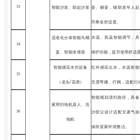
33
智能沙发、助起沙发
姿、躺姿，辅助老年人起
升乘坐舒适度。
水温、风温智能调节，具
适老化分体智能马桶
34
盖、智能坐便器
保护功能，提升使用舒适
智能感应水控设备
红外感应出水，水温智能
35
/
（龙头
花洒）
无需弯腰、拧阀，适配行
智能规划清扫路径，具备
家用扫地机器人、洗
36
沙防尘设计适配甘肃气候
地机
保持居家环境整洁。