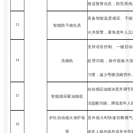
推送预警信息，防范滑倒
具备智能温度感应、干烧
13
智能防干烧灶具
火并报警，避免老年人忘
支持语音控制、一键启动
14
洗碗机
处理功能，操作面板大
习惯，减少弯腰洗碗劳作
自动感应油烟浓度并调节
15
智能感应吸油烟机
洁提醒功能，降低老年人
炉灶自动熄火保护
装
意外熄火时快速切断燃气
16
置
老年人操作疏忽或意外导