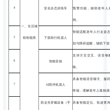
4
安全步态训练车
预警功能，辅助老年人
倒。
一、生活辅
智能适配老年人行走姿
5
助智能
类
下肢助行机器人
划与障碍提醒，辅助下肢
支持方言交互、语音唤
6
智能音箱
验。
具备智能语音聊天、服
7
AI
陪伴机器人
终端，缓解老年人孤独感
防走失穿戴设备（手
具备智能定位、轨迹查