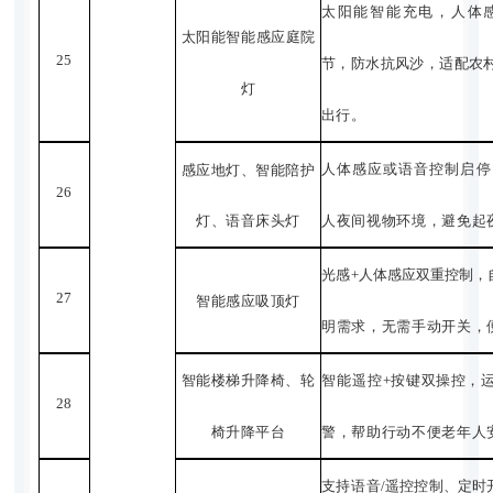
太阳能智能充电，人体
太阳能智能感应庭
院
25
节，防水抗风沙，适配农
灯
出行。
人体感应或语音控制启停
感应地灯、智能陪护
26
灯、语音床头灯
人夜间视物环境，避免起
光感
+
人体感应双重控制，
27
智能感应吸顶灯
明需求，无需手动开关，
智能楼梯升降椅、轮
智能遥控
+
按键双操控，
28
椅升降平台
警，帮助行动不便老年人
支持语音
/
遥控控制、定时