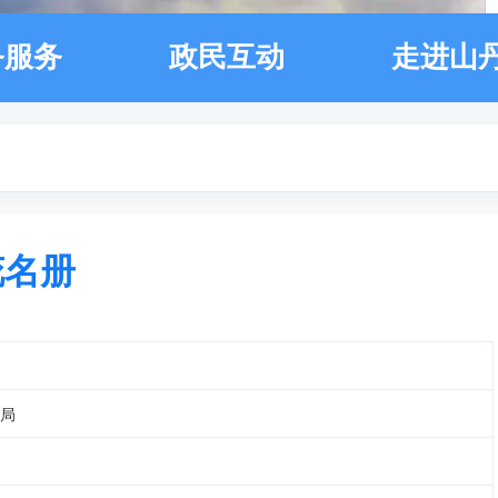
务服务
政民互动
走进山
花名册
局