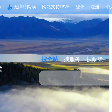
版
无障碍阅读
网站支持IPV6
登录
注册
个
搜全站
搜服务
搜政策