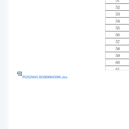
P020260413836890845096.xlsx