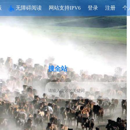
版
无障碍阅读
网站支持IPV6
登录
注册
个
搜全站
搜服务
搜政策