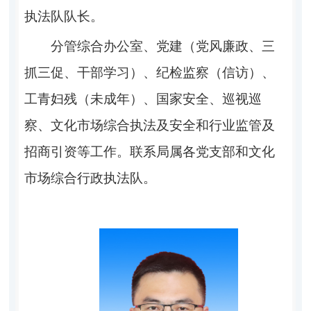
执法队队长。
分管
综合办公室、
党建（党风廉政
、
三
抓三促
、干部学习
）、纪检监察（信访）
、
工青妇残（未成年）
、
国家安全
、
巡视巡
察
、
文化市场综合执法及安全和行业监管
及
招商引资
等
工作。联系
局属各党支部
和
文化
市场综合行政执法队
。