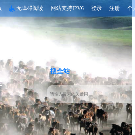
版
无障碍阅读
网站支持IPV6
登录
注册
个
搜全站
搜服务
搜政策