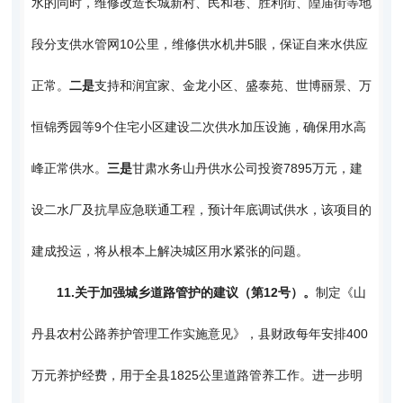
水的同时，维修改造长城新村、民和巷、胜利街、隍庙街等地
段分支供水管网10公里，维修供水机井5眼，保证自来水供应
正常。
二是
支持和润宜家、金龙小区、盛泰苑、世博丽景、万
恒锦秀园等9个住宅小区建设二次供水加压设施，确保用水高
峰正常供水。
三是
甘肃水务山丹供水公司投资7895万元，建
设二水厂及抗旱应急联通工程，预计年底调试供水，该项目的
建成投运，将从根本上解决城区用水紧张的问题。
11.
关于加强城乡道路管护的建议（第12号）。
制定《山
丹县农村公路养护管理工作实施意见》，县财政每年安排400
万元养护经费，用于全县1825公里道路管养工作。进一步明