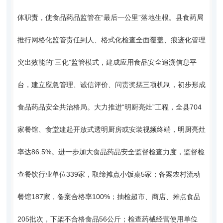
体职责，使食品药品监管在“最后一公里”落地生根。县食药局
推行网格化监管责任到人、格式化检查全面覆盖、痕迹化管理
突出效能的“三化”监管模式，建成应用食品安全追溯信息平
台，建立应急管理、诚信评价、问责奖惩三项机制，初步形成
食品药品安全共治格局。大力推进“明厨亮灶”工程，全县704
家餐馆、食堂建起开放式透明厨房或安装视频终端，明厨亮灶
率达86.5%。进一步加大食品药品安全监督检查力度，监督检
查餐饮行业单位339家，取缔摊点小饭桌5家；备案农村流动
餐馆187家，备案合格率100%；抽检超市、商店、摊点食品
205批次，下架不合格食品56公斤；检查药械经营使用单位