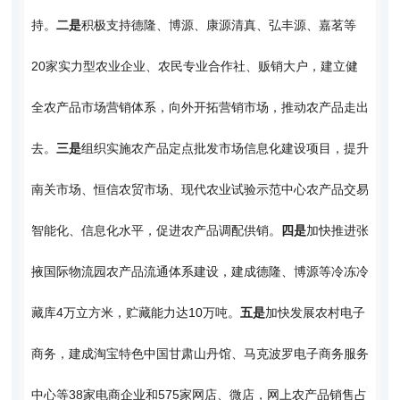
持。
二是
积极支持德隆、博源、康源清真、弘丰源、嘉茗等
20家实力型农业企业、农民专业合作社、贩销大户，建立健
全农产品市场营销体系，向外开拓营销市场，推动农产品走出
去。
三是
组织实施农产品定点批发市场信息化建设项目，提升
南关市场、恒信农贸市场、现代农业试验示范中心农产品交易
智能化、信息化水平，促进农产品调配供销。
四是
加快推进张
掖国际物流园农产品流通体系建设，建成德隆、博源等冷冻冷
藏库4万立方米，贮藏能力达10万吨。
五是
加快发展农村电子
商务，建成淘宝特色中国甘肃山丹馆、马克波罗电子商务服务
中心等38家电商企业和575家网店、微店，网上农产品销售占